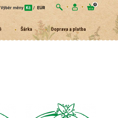
0
Výběr měny
Kč
/
EUR
é
Šárka
Doprava a platba