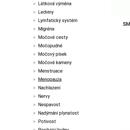
Látková výměna
Ledviny
Lymfatický systém
SM
Migréna
Močové cesty
Močopudné
Močový písek
Močové kameny
Menstruace
Menopauza
Nachlazení
Nervy
Nespavost
Nadýmání plynatost
Potivost
Posilující byliny