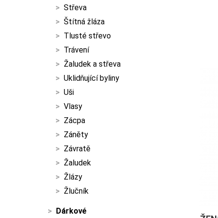
Střeva
Štítná žláza
Tlusté střevo
Trávení
Žaludek a střeva
Uklidňující byliny
Uši
Vlasy
Zácpa
Záněty
Závratě
Žaludek
Žlázy
Žlučník
Dárkové