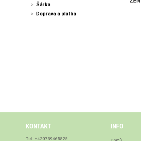
ŽEN
Šárka
Doprava a platba
KONTAKT
INFO
Tel.: +420739465825
Domů