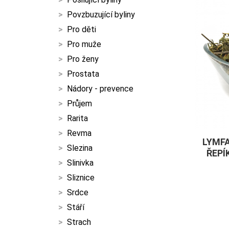
Povzbuzující byliny
Pro děti
Pro muže
Pro ženy
Prostata
Nádory - prevence
Průjem
Rarita
Revma
LYMFA
Slezina
ŘEPÍ
Slinivka
Sliznice
Srdce
Stáří
Strach