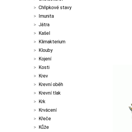
Chřipkové stavy
Imunita
Játra
Kašel
Klimakterium
Klouby
Kojení
Kosti
Krev
Krevní oběh
Krevní tlak
Krk
Krvácení
Křeče
Kůže