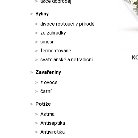
akce doprodej
Byliny
divoce rostoucí v přírodě
ze zahrádky
směsi
fermentované
K
svatojánské a netradiční
Zavařeniny
z ovoce
čatní
Potíže
Astma
Antiseptika
Antivirotika