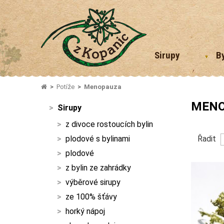
Sirupy
B
Potíže
Menopauza
MENO
Sirupy
z divoce rostoucích bylin
plodové s bylinami
Řadit
plodové
z bylin ze zahrádky
výběrové sirupy
ze 100% šťávy
horký nápoj