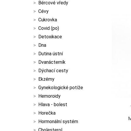
Bércové vředy
Cévy
Cukrovka
Covid (po)
Detoxikace
Dna
Dutina ústní
Dvanácterník
Dýchací cesty
Ekzémy
Gynekologické potíže
Hemoroidy
Hlava - bolest
Horečka
M
Hormonální systém
Cholesterol