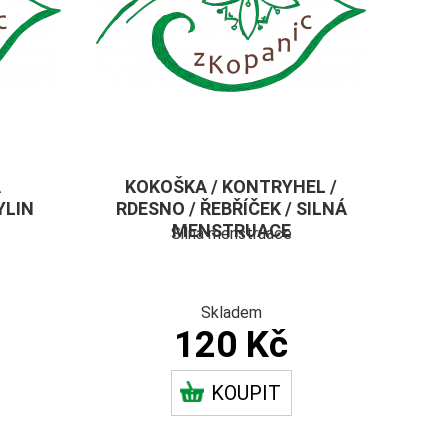
A
KOKOŠKA / KONTRYHEL /
YLIN
RDESNO / ŘEBŘÍČEK / SILNÁ
MENSTRUACE
Silná menstruace
Skladem
120 Kč
KOUPIT