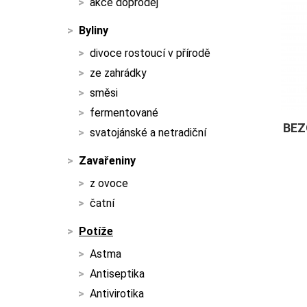
akce doprodej
Byliny
divoce rostoucí v přírodě
ze zahrádky
směsi
fermentované
BEZ
svatojánské a netradiční
Zavařeniny
z ovoce
čatní
Potíže
Astma
Antiseptika
Antivirotika