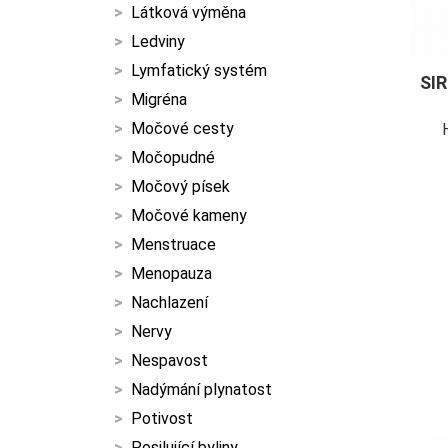
Látková výměna
Ledviny
Lymfatický systém
SI
Migréna
Močové cesty
Močopudné
Močový písek
Močové kameny
Menstruace
Menopauza
Nachlazení
Nervy
Nespavost
Nadýmání plynatost
Potivost
Posilující byliny