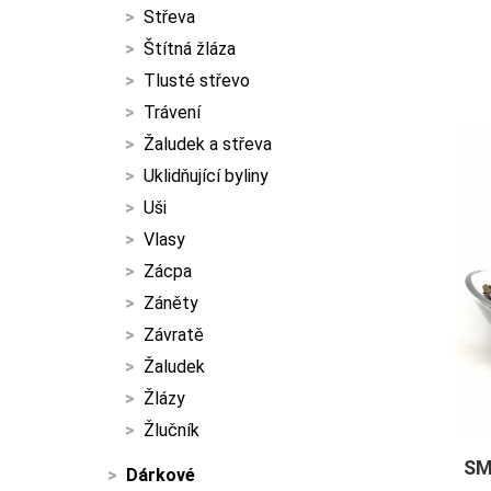
Střeva
Štítná žláza
Tlusté střevo
Trávení
Žaludek a střeva
Uklidňující byliny
Uši
Vlasy
Zácpa
Záněty
Závratě
Žaludek
Žlázy
Žlučník
SM
Dárkové