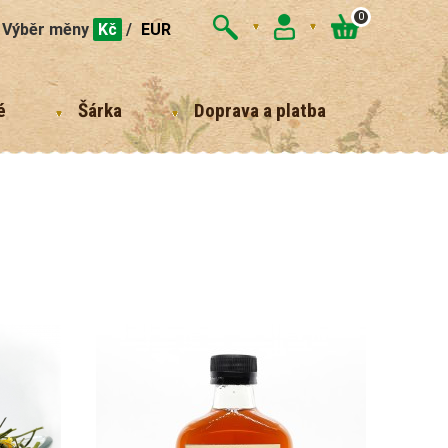
0
Výběr měny
Kč
/
EUR
é
Šárka
Doprava a platba