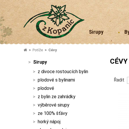
Sirupy
B
Potíže
Cévy
CÉVY
Sirupy
z divoce rostoucích bylin
plodové s bylinami
Řadit
plodové
z bylin ze zahrádky
výběrové sirupy
ze 100% šťávy
horký nápoj