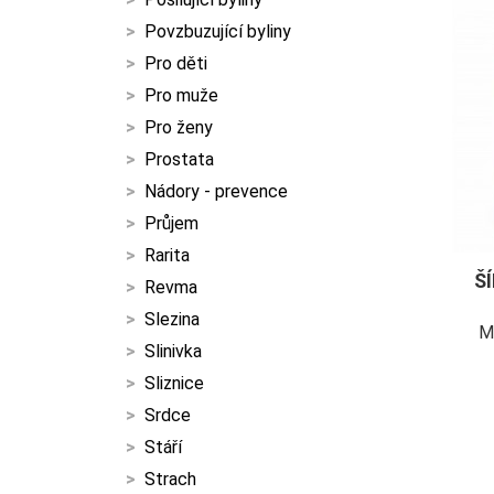
Povzbuzující byliny
Pro děti
Pro muže
Pro ženy
Prostata
Nádory - prevence
Průjem
Rarita
Š
Revma
Slezina
M
Slinivka
Sliznice
Srdce
Stáří
Strach