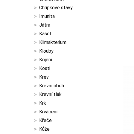
Chřipkové stavy
Imunita
Játra
Kašel
Klimakterium
Klouby
Kojení
Kosti
Krev
Krevní oběh
Krevní tlak
Krk
Krvácení
Křeče
Kůže