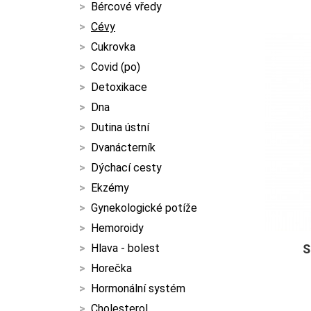
Bércové vředy
Cévy
Cukrovka
Covid (po)
Detoxikace
Dna
Dutina ústní
Dvanácterník
Dýchací cesty
Ekzémy
Gynekologické potíže
Hemoroidy
Hlava - bolest
S
Horečka
Hormonální systém
Cholesterol