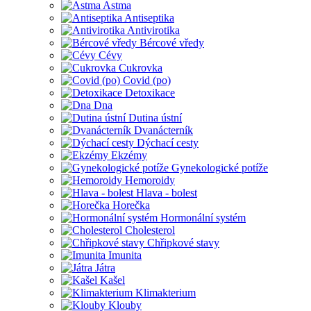
Astma
Antiseptika
Antivirotika
Bércové vředy
Cévy
Cukrovka
Covid (po)
Detoxikace
Dna
Dutina ústní
Dvanácterník
Dýchací cesty
Ekzémy
Gynekologické potíže
Hemoroidy
Hlava - bolest
Horečka
Hormonální systém
Cholesterol
Chřipkové stavy
Imunita
Játra
Kašel
Klimakterium
Klouby