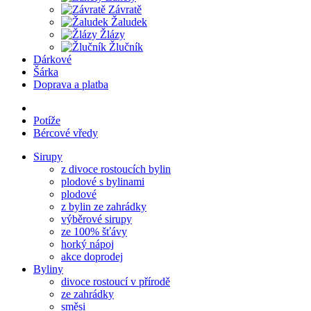
Závratě
Žaludek
Žlázy
Žlučník
Dárkové
Šárka
Doprava a platba
Potíže
Bércové vředy
Sirupy
z divoce rostoucích bylin
plodové s bylinami
plodové
z bylin ze zahrádky
výběrové sirupy
ze 100% šťávy
horký nápoj
akce doprodej
Byliny
divoce rostoucí v přírodě
ze zahrádky
směsi