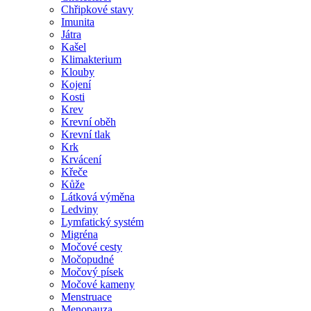
Chřipkové stavy
Imunita
Játra
Kašel
Klimakterium
Klouby
Kojení
Kosti
Krev
Krevní oběh
Krevní tlak
Krk
Krvácení
Křeče
Kůže
Látková výměna
Ledviny
Lymfatický systém
Migréna
Močové cesty
Močopudné
Močový písek
Močové kameny
Menstruace
Menopauza