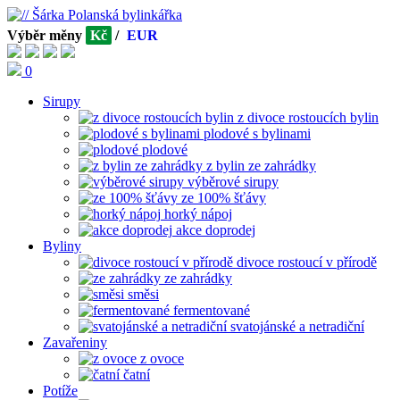
Výběr měny
Kč
/
EUR
0
Sirupy
z divoce rostoucích bylin
plodové s bylinami
plodové
z bylin ze zahrádky
výběrové sirupy
ze 100% šťávy
horký nápoj
akce doprodej
Byliny
divoce rostoucí v přírodě
ze zahrádky
směsi
fermentované
svatojánské a netradiční
Zavařeniny
z ovoce
čatní
Potíže