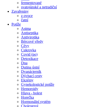
fermentované
svatojánské a netradiční
Zavařeniny
z ovoce
čatní
Potíže
Astma
Antiseptika
Antivirotika
Bércové vředy
Cévy
Cukrovka
Covid (po)
Detoxikace
Dna
Dutina ústní
Dvanácterník
Dýchací cesty
Ekzémy
Gynekologické potíže
Hemoroidy
Hlava - bolest
Horečka
Hormonální systém
Cholesterol