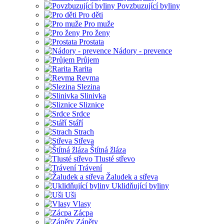
Povzbuzující byliny
Pro děti
Pro muže
Pro ženy
Prostata
Nádory - prevence
Průjem
Rarita
Revma
Slezina
Slinivka
Sliznice
Srdce
Stáří
Strach
Střeva
Štítná žláza
Tlusté střevo
Trávení
Žaludek a střeva
Uklidňující byliny
Uši
Vlasy
Zácpa
Záněty