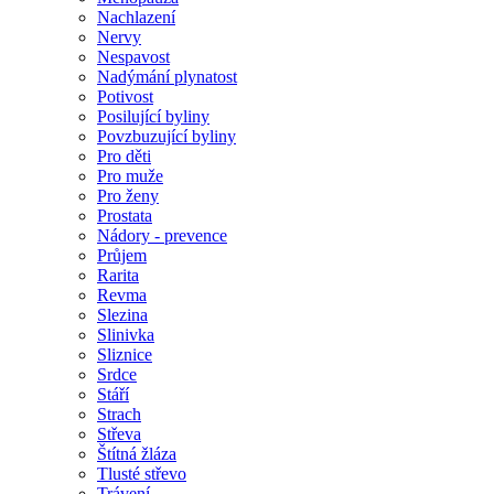
Nachlazení
Nervy
Nespavost
Nadýmání plynatost
Potivost
Posilující byliny
Povzbuzující byliny
Pro děti
Pro muže
Pro ženy
Prostata
Nádory - prevence
Průjem
Rarita
Revma
Slezina
Slinivka
Sliznice
Srdce
Stáří
Strach
Střeva
Štítná žláza
Tlusté střevo
Trávení